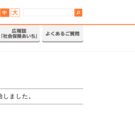
大
中
始しました。