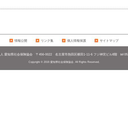
情報公開
リンク集
個人情報保護
サイトマップ
法人 愛知県社会保険協会
〒456-0022
名古屋市熱田区横田1-11-6 フジ神宮ビル8階
tel 0
Copyright © 2016 愛知県社会保険協会. All Rights Reserved.