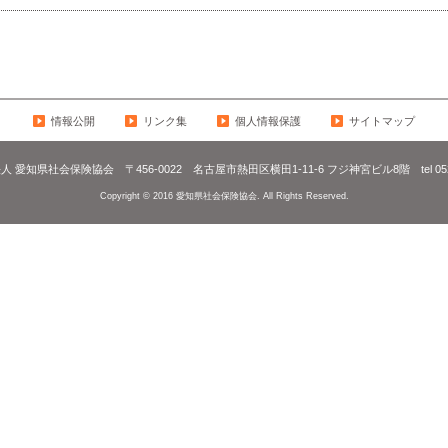
情報公開
リンク集
個人情報保護
サイトマップ
法人 愛知県社会保険協会
〒456-0022
名古屋市熱田区横田1-11-6 フジ神宮ビル8階
tel 0
Copyright © 2016 愛知県社会保険協会. All Rights Reserved.