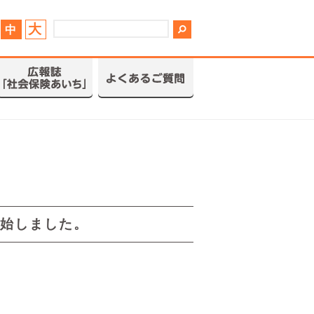
大
中
始しました。