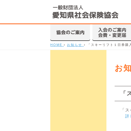
HOME
›
お知らせ
›
「スキーリフト１日券購
お
「
「ス
詳